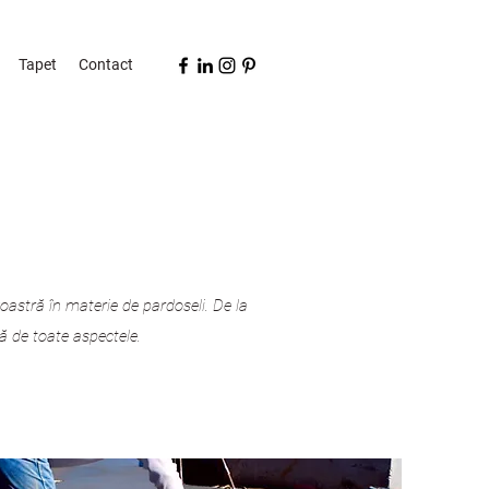
Tapet
Contact
astră în materie de pardoseli. De la
jă de toate aspectele.