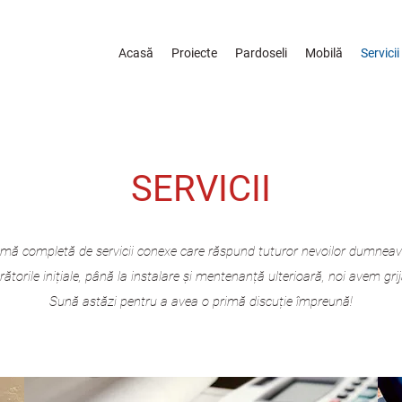
Acasă
Proiecte
Pardoseli
Mobilă
Servicii
SERVICII
 gamă completă de servicii conexe care răspund tuturor nevoilor dumneavo
torile inițiale, până la instalare și mentenanță ulterioară, noi avem gri
Sună astăzi pentru a avea o primă discuție împreună!